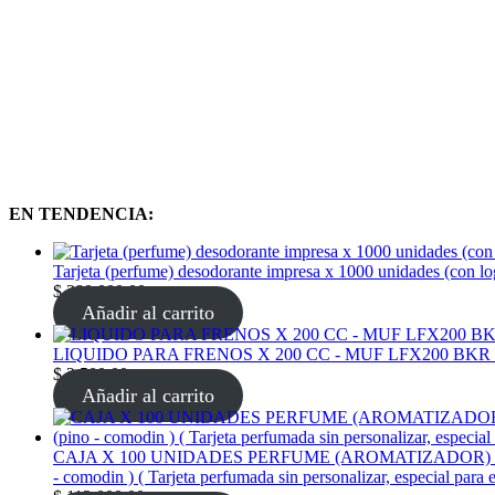
EN TENDENCIA:
Tarjeta (perfume) desodorante impresa x 1000 unidades (con l
$
380.000,00
Añadir al carrito
LIQUIDO PARA FRENOS X 200 CC - MUF LFX200 BKR
$
2.500,00
Añadir al carrito
CAJA X 100 UNIDADES PERFUME (AROMATIZADOR) tarjeta per
- comodin ) ( Tarjeta perfumada sin personalizar, especial para 