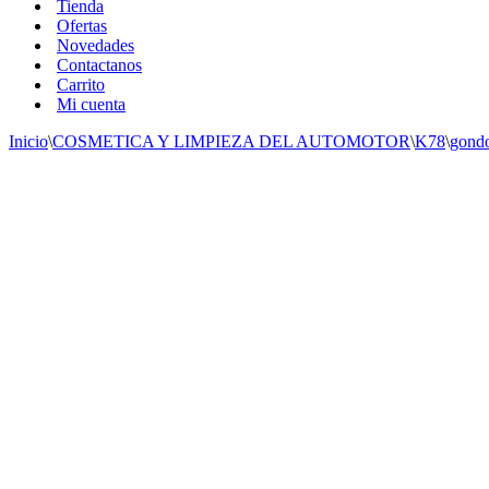
Tienda
Ofertas
Novedades
Contactanos
Carrito
Mi cuenta
Inicio
\
COSMETICA Y LIMPIEZA DEL AUTOMOTOR
\
K78
\
gond