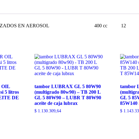
IZADOS EN AEROSOL
400 cc
12
 OIL
tambor LUBRAX GL 5 80W90
tambor
 5 litros
(multigrado 80w90) – TB 200 L
(multigr
CEITE DE
GL 5 80W90 – LUBR T 80W90
GL 5 85
aceite de caja lubrax
85W140 a
$
1.130.309,64
$
1.143.33