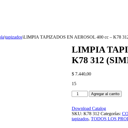
ola
\
tapizados
\
LIMPIA TAPIZADOS EN AEROSOL 400 cc – K78 312 
LIMPIA TAPI
K78 312 (SIM
$
7.440,00
15
Agregar al carrito
Download Catalog
SKU:
K78 312
Categorías:
CO
tapizados
,
TODOS LOS PR