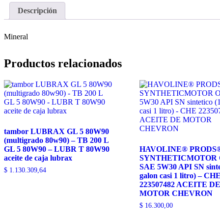
Descripción
Mineral
Productos relacionados
tambor LUBRAX GL 5 80W90
(multigrado 80w90) – TB 200 L
GL 5 80W90 – LUBR T 80W90
HAVOLINE® PRODS
aceite de caja lubrax
SYNTHETICMOTOR 
SAE 5W30 API SN sintet
$
1.130.309,64
galon casi 1 litro) – CH
223507482 ACEITE D
MOTOR CHEVRON
$
16.300,00