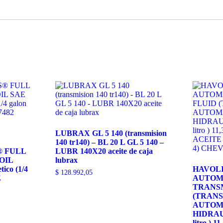
20W50
aceite
de
motor
lubrax
cantidad
LUBRAX GL 5 140 (transmision
140 tr140) – BL 20 L GL 5 140 –
® FULL
LUBR 140X20 aceite de caja
OIL
lubrax
ico (1/4
HAVOLI
$
128.992,05
E
AUTOM
E
TRANSM
(TRANS
AUTOMA
HIDRAUL
litro ) 