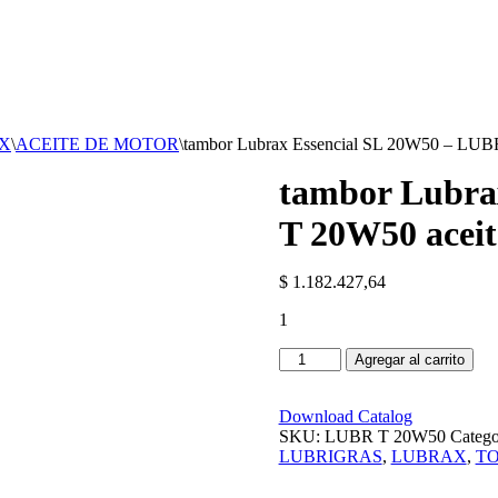
X
\
ACEITE DE MOTOR
\
tambor Lubrax Essencial SL 20W50 – LUBR
tambor Lubra
T 20W50 aceit
$
1.182.427,64
1
tambor
Agregar al carrito
Lubrax
Essencial
SL
Download Catalog
20W50
SKU:
LUBR T 20W50
Catego
-
LUBRIGRAS
,
LUBRAX
,
TO
LUBR
T