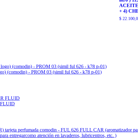
ACEITE
+ 4) C
$
22.100,0
ogo) (comodin) - PROM 03 (simil ful 626 - k78 p-01)
 FLUID