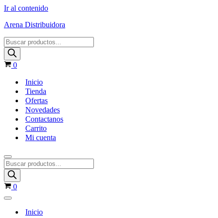
Ir al contenido
Arena Distribuidora
Products
search
Carrito
0
Inicio
Tienda
Ofertas
Novedades
Contactanos
Carrito
Mi cuenta
Menú
Products
de
search
navegación
Carrito
0
Menú
de
Inicio
navegación