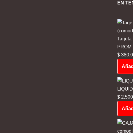
EN TE
Tarjeta
PROM 03
$
380.0
Añadi
LIQUI
$
2.500
Añadi