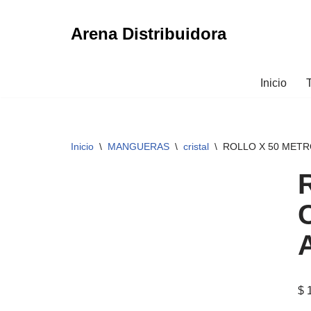
Arena Distribuidora
Ir
al
contenido
Inicio
Inicio
\
MANGUERAS
\
cristal
\
ROLLO X 50 METR
$
1