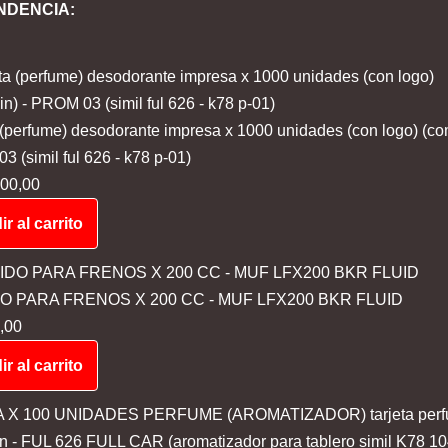
NDENCIA:
 (perfume) desodorante impresa x 1000 unidades (con logo) (co
 (simil ful 626 - k78 p-01)
00,00
r al carrito
DO PARA FRENOS X 200 CC - MUF LFX200 BKR FLUID
,00
r al carrito