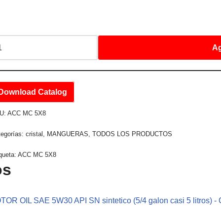
Ag
Download Catalog
U:
ACC MC 5X8
tegorías:
cristal
,
MANGUERAS
,
TODOS LOS PRODUCTOS
queta:
ACC MC 5X8
os