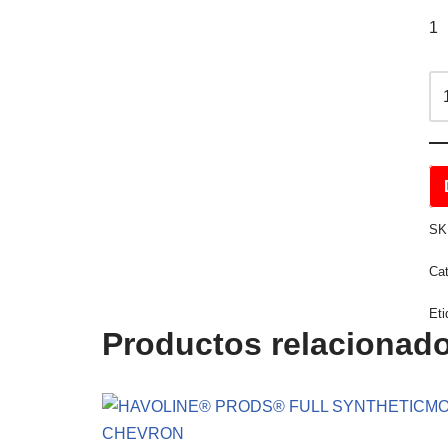
1
SK
Ca
Eti
Productos relacionad