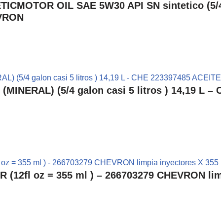
OTOR OIL SAE 5W30 API SN sintetico (5/4 ga
EVRON
NERAL) (5/4 galon casi 5 litros ) 14,19 L 
2fl oz = 355 ml ) – 266703279 CHEVRON limp