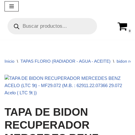
Ir
al
contenido
0
Inicio
\
TAPAS FLORIO (RADIADOR - AGUA - ACEITE)
\
bidon re
TAPA DE BIDON
RECUPERADOR