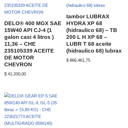
tambor LUBRAX
DELO® 400 MGX SAE
HYDRA XP 68
15W40 API CJ-4 (1
(hidraulico 68) – TB
galon casi 4 litros )
200 L H XP 68 –
11,36 – CHE
LUBR T 68 aceite
235105339 ACEITE
(hidraulico 68) lubrax
DE MOTOR
$
866.461,75
CHEVRON
$
41.200,00