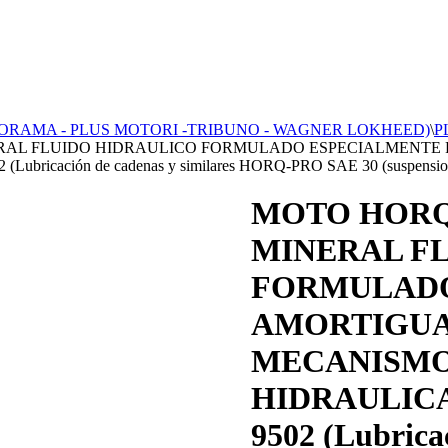
TORAMA - PLUS MOTORI -TRIBUNO - WAGNER LOKHEED)
\
P
ERAL FLUIDO HIDRAULICO FORMULADO ESPECIALMENTE
cación de cadenas y similares HORQ-PRO SAE 30 (suspensiones
MOTO HORQU
MINERAL F
FORMULADO
AMORTIGUA
MECANISMO
HIDRAULICA
9502 (Lubricac