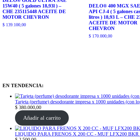
DELO® GOLD ULTRA SAE
15W40 ( 5 galones 18,93l ) –
DELO® 400 MGX SAE
CHE 235115448 ACEITE DE
API CJ-4 ( 5 galones cas
MOTOR CHEVRON
litros ) 18,93 L – CHE 
ACEITE DE MOTOR
$
139.100,00
CHEVRON
$
170.000,00
EN TENDENCIA:
Tarjeta (perfume) desodorante impresa x 1000 unidades (con l
$
380.000,00
Añadir al carrito
LIQUIDO PARA FRENOS X 200 CC - MUF LFX200 BKR
$
2.500,00