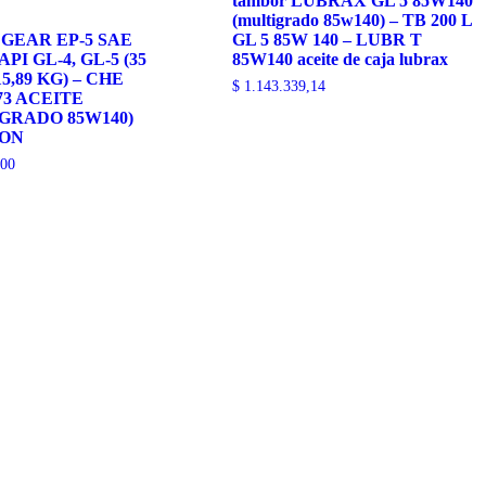
tambor LUBRAX GL 5 85W140
(multigrado 85w140) – TB 200 L
GEAR EP-5 SAE
GL 5 85W 140 – LUBR T
API GL-4, GL-5 (35
85W140 aceite de caja lubrax
 15,89 KG) – CHE
$
1.143.339,14
73 ACEITE
GRADO 85W140)
ON
,00