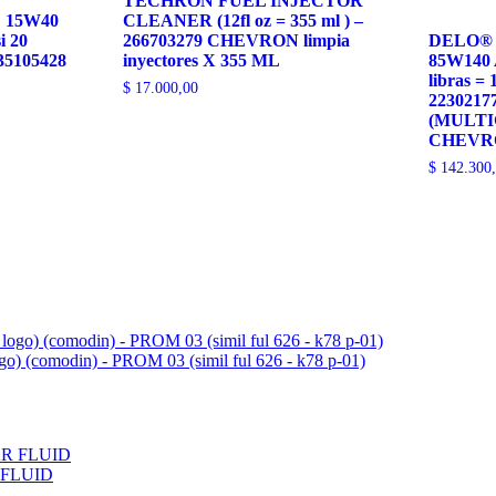
TECHRON FUEL INJECTOR
 15W40
CLEANER (12fl oz = 355 ml ) –
i 20
266703279 CHEVRON limpia
DELO® 
235105428
inyectores X 355 ML
85W140 
libras =
$
17.000,00
2230217
(MULTI
CHEVR
$
142.300
ogo) (comodin) - PROM 03 (simil ful 626 - k78 p-01)
 FLUID