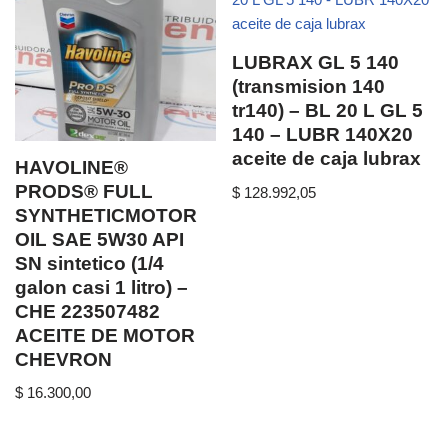
LUBRAX GL 5 140
(transmision 140
tr140) – BL 20 L GL 5
140 – LUBR 140X20
aceite de caja lubrax
HAVOLINE®
PRODS® FULL
$
128.992,05
SYNTHETICMOTOR
OIL SAE 5W30 API
SN sintetico (1/4
galon casi 1 litro) –
CHE 223507482
ACEITE DE MOTOR
CHEVRON
$
16.300,00