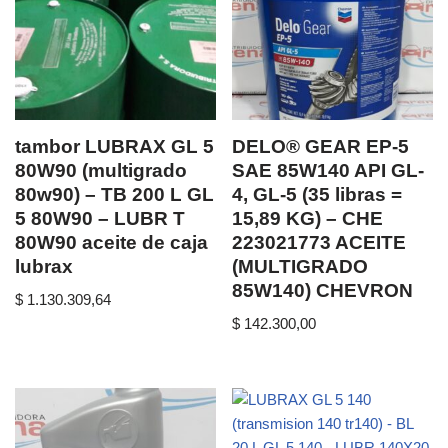
tambor LUBRAX GL 5
DELO® GEAR EP-5
80W90 (multigrado
SAE 85W140 API GL-
80w90) – TB 200 L GL
4, GL-5 (35 libras =
5 80W90 – LUBR T
15,89 KG) – CHE
80W90 aceite de caja
223021773 ACEITE
lubrax
(MULTIGRADO
85W140) CHEVRON
$
1.130.309,64
$
142.300,00