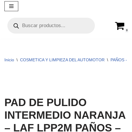
Ir
al
contenido
0
Inicio
\
COSMETICA Y LIMPIEZA DEL AUTOMOTOR
\
PAÑOS - C
PAD DE PULIDO
INTERMEDIO NARANJA
– LAF LPP2M PAÑOS –