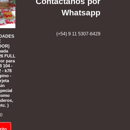
Contactanos por
Whatsapp
(+54) 9 11 5307-6429
IDADES
E
DOR)
mada
26 FULL
or para
8 104 -
 - k78
(pino -
rjeta
sin
special
rcomo
aderos,
tc. )
00
rito