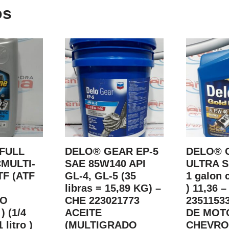
os
FULL
DELO® GEAR EP-5
DELO® 
MULTI-
SAE 85W140 API
ULTRA S
TF (ATF
GL-4, GL-5 (35
1 galon c
libras = 15,89 KG) –
) 11,36 
CO
CHE 223021773
2351153
) (1/4
ACEITE
DE MOT
 litro )
(MULTIGRADO
CHEVRO