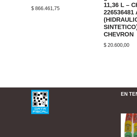
11,36 L – 
$
866.461,75
226536481
(HIDRAULI
SINTETICO
CHEVRON
$
20.600,00
EN TE