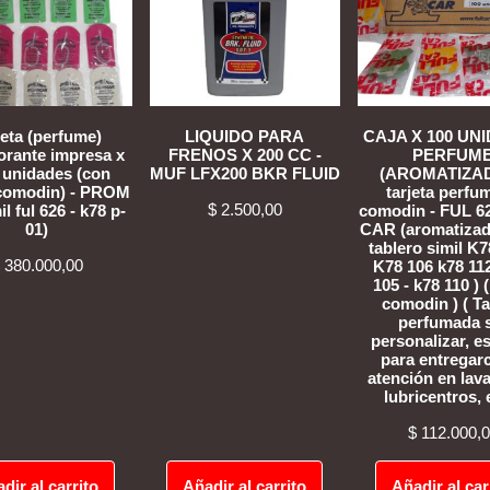
jeta (perfume)
LIQUIDO PARA
CAJA X 100 UN
rante impresa x
FRENOS X 200 CC -
PERFUM
 unidades (con
MUF LFX200 BKR FLUID
(AROMATIZA
(comodin) - PROM
tarjeta perfu
$
2.500,00
il ful 626 - k78 p-
comodin - FUL 6
01)
CAR (aromatizad
tablero simil K7
380.000,00
K78 106 k78 112
105 - k78 110 ) 
comodin ) ( Ta
perfumada 
personalizar, e
para entrega
atención en lav
lubricentros, e
$
112.000,
dir al carrito
Añadir al carrito
Añadir al car