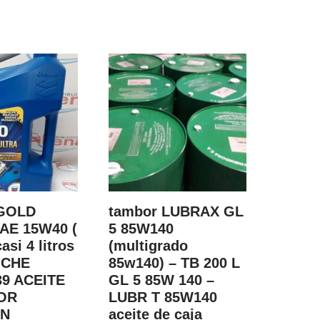
GOLD
tambor LUBRAX GL
AE 15W40 (
5 85W140
asi 4 litros
(multigrado
– CHE
85w140) – TB 200 L
39 ACEITE
GL 5 85W 140 –
OR
LUBR T 85W140
N
aceite de caja