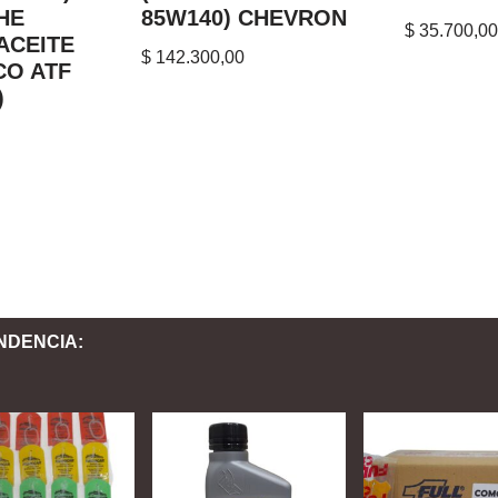
CHE
85W140) CHEVRON
$
35.700,00
 ACEITE
$
142.300,00
CO ATF
)
NDENCIA: