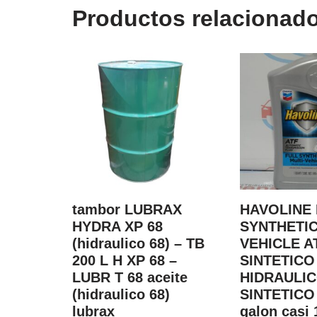
Productos relacionad
tambor LUBRAX
HAVOLINE 
HYDRA XP 68
SYNTHETIC
(hidraulico 68) – TB
VEHICLE A
200 L H XP 68 –
SINTETICO
LUBR T 68 aceite
HIDRAULI
(hidraulico 68)
SINTETICO 
lubrax
galon casi 1