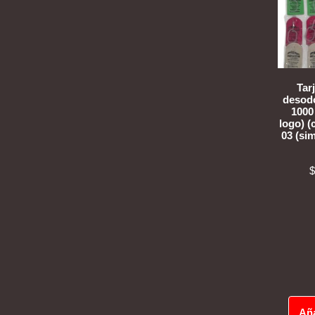
Tar
desodo
1000
logo) 
03 (sim
$
Aña