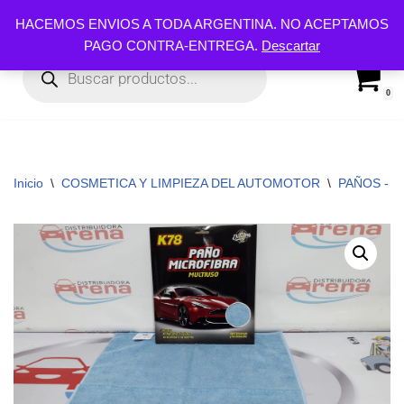
HACEMOS ENVIOS A TODA ARGENTINA. NO ACEPTAMOS
PAGO CONTRA-ENTREGA.
Descartar
Ir
al
contenido
0
Inicio
\
COSMETICA Y LIMPIEZA DEL AUTOMOTOR
\
PAÑOS - C