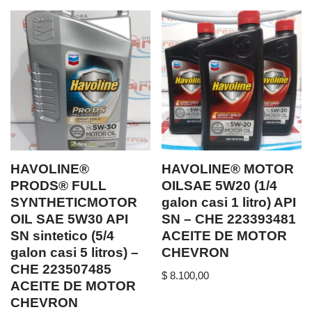
HAVOLINE®
HAVOLINE® MOTOR
PRODS® FULL
OILSAE 5W20 (1/4
SYNTHETICMOTOR
galon casi 1 litro) API
OIL SAE 5W30 API
SN – CHE 223393481
SN sintetico (5/4
ACEITE DE MOTOR
galon casi 5 litros) –
CHEVRON
CHE 223507485
$
8.100,00
ACEITE DE MOTOR
CHEVRON