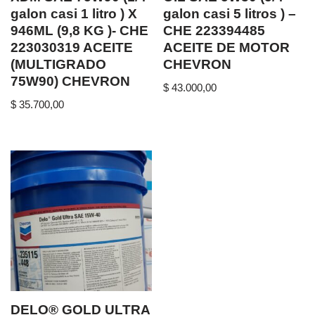
galon casi 1 litro ) X
galon casi 5 litros ) –
946ML (9,8 KG )- CHE
CHE 223394485
223030319 ACEITE
ACEITE DE MOTOR
(MULTIGRADO
CHEVRON
75W90) CHEVRON
$
43.000,00
$
35.700,00
DELO® GOLD ULTRA