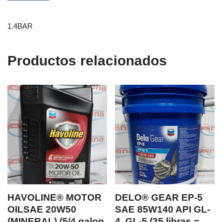
1.4BAR
Productos relacionados
HAVOLINE® MOTOR
DELO® GEAR EP-5
OILSAE 20W50
SAE 85W140 API GL-
(MINERAL) (5/4 galon
4, GL-5 (35 libras =