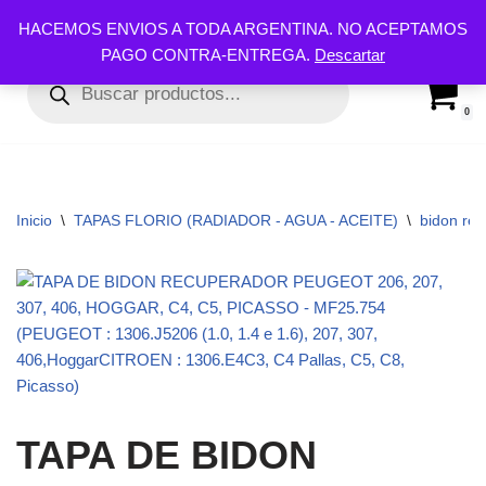
HACEMOS ENVIOS A TODA ARGENTINA. NO ACEPTAMOS
PAGO CONTRA-ENTREGA.
Descartar
Ir
al
contenido
0
Inicio
\
TAPAS FLORIO (RADIADOR - AGUA - ACEITE)
\
bidon re
TAPA DE BIDON