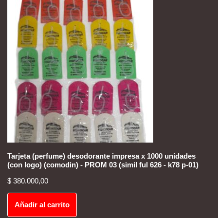
Tarjeta (perfume) desodorante impresa x 1000 unidades
(con logo) (comodin) - PROM 03 (simil ful 626 - k78 p-01)
$
380.000,00
Añadir al carrito