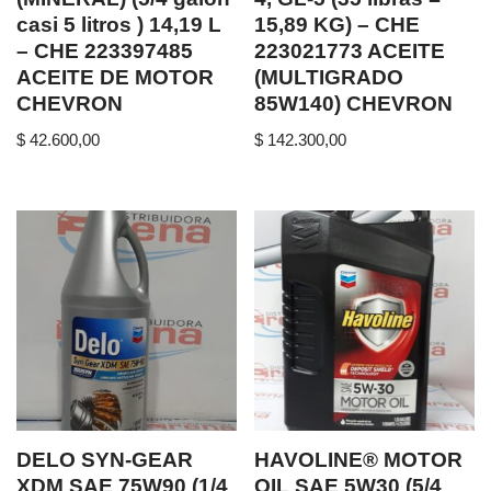
casi 5 litros ) 14,19 L
15,89 KG) – CHE
– CHE 223397485
223021773 ACEITE
ACEITE DE MOTOR
(MULTIGRADO
CHEVRON
85W140) CHEVRON
$
42.600,00
$
142.300,00
DELO SYN-GEAR
HAVOLINE® MOTOR
XDM SAE 75W90 (1/4
OIL SAE 5W30 (5/4