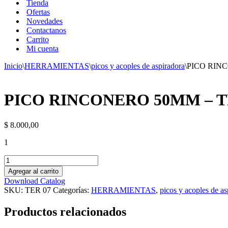
Tienda
Ofertas
Novedades
Contactanos
Carrito
Mi cuenta
Inicio
\
HERRAMIENTAS
\
picos y acoples de aspiradora
\
PICO RINC
PICO RINCONERO 50MM – T
$
8.000,00
1
PICO
RINCONERO
Agregar al carrito
50MM
Download Catalog
-
SKU:
TER 07
Categorías:
HERRAMIENTAS
,
picos y acoples de as
TER
07
Productos relacionados
cantidad