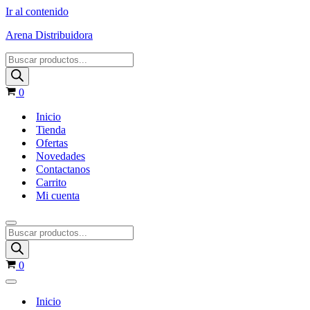
Ir al contenido
Arena Distribuidora
Products
search
Carrito
0
Inicio
Tienda
Ofertas
Novedades
Contactanos
Carrito
Mi cuenta
Menú
Products
de
search
navegación
Carrito
0
Menú
de
Inicio
navegación