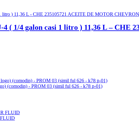
( 1/4 galon casi 1 litro ) 11,36 L – C
ogo) (comodin) - PROM 03 (simil ful 626 - k78 p-01)
 FLUID