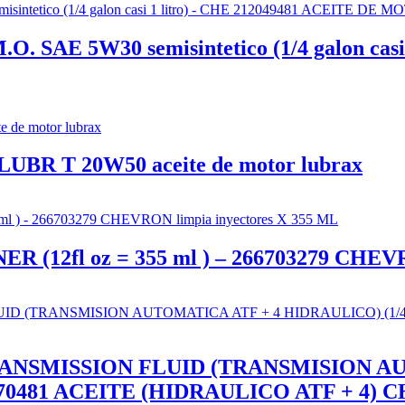
E 5W30 semisintetico (1/4 galon casi 
 LUBR T 20W50 aceite de motor lubrax
2fl oz = 355 ml ) – 266703279 CHEVRO
NSMISSION FLUID (TRANSMISION AUT
E 222270481 ACEITE (HIDRAULICO ATF + 4