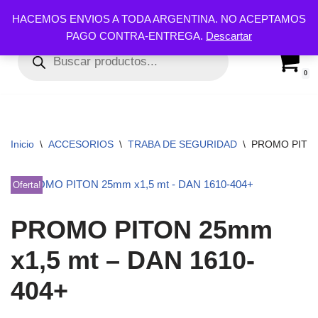
HACEMOS ENVIOS A TODA ARGENTINA. NO ACEPTAMOS
PAGO CONTRA-ENTREGA.
Descartar
Ir
al
contenido
0
Inicio
\
ACCESORIOS
\
TRABA DE SEGURIDAD
\
PROMO PITON 
Oferta!
PROMO PITON 25mm
x1,5 mt – DAN 1610-
404+