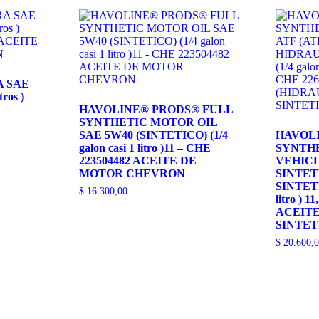
 SAE
tros )
HAVOLINE® PRODS® FULL
SYNTHETIC MOTOR OIL
SAE 5W40 (SINTETICO) (1/4
HAVOL
galon casi 1 litro )11 – CHE
SYNTH
223504482 ACEITE DE
VEHICL
MOTOR CHEVRON
SINTET
SINTETIC
$
16.300,00
litro ) 
ACEITE
SINTET
$
20.600,0