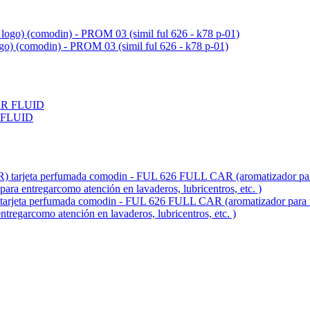
ogo) (comodin) - PROM 03 (simil ful 626 - k78 p-01)
 FLUID
fumada comodin - FUL 626 FULL CAR (aromatizador para tablero 
entregarcomo atención en lavaderos, lubricentros, etc. )