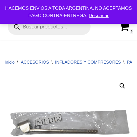
HACEMOS ENVIOS A TODA ARGENTINA. NO ACEPTAMOS
PAGO CONTRA-ENTREGA.
Descartar
Ir
al
contenido
0
Inicio
\
ACCESORIOS
\
INFLADORES Y COMPRESORES
\
PARA