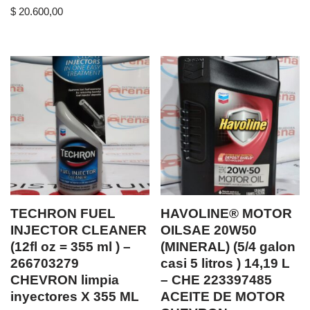
$
20.600,00
TECHRON FUEL
HAVOLINE® MOTOR
INJECTOR CLEANER
OILSAE 20W50
(12fl oz = 355 ml ) –
(MINERAL) (5/4 galon
266703279
casi 5 litros ) 14,19 L
CHEVRON limpia
– CHE 223397485
inyectores X 355 ML
ACEITE DE MOTOR