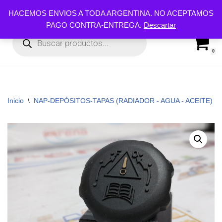
HACEMOS ENVIOS A TODA ARGENTINA. NO ACEPTAMOS
PAGO CONTRA-ENTREGA.
Descartar
Ir
al
contenido
0
Inicio
\
NAP-DEPÓSITOS-TAPAS (RADIADOR - AGUA - ACEITE)
\