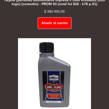
Tarjeta (perfume) desodorante impresa x 1000 unidades (con
logo) (comodin) - PROM 03 (simil ful 626 - k78 p-01)
$
380.000,00
Añadir al carrito