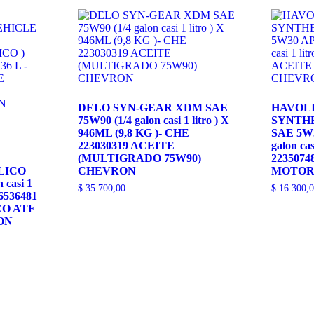
x
80cm
-
DILON
ART
013
cantidad
DELO SYN-GEAR XDM SAE
HAVOL
75W90 (1/4 galon casi 1 litro ) X
SYNTH
946ML (9,8 KG )- CHE
SAE 5W30
223030319 ACEITE
galon cas
(MULTIGRADO 75W90)
2235074
LICO
CHEVRON
MOTOR
 casi 1
$
35.700,00
$
16.300,0
26536481
CO ATF
ON