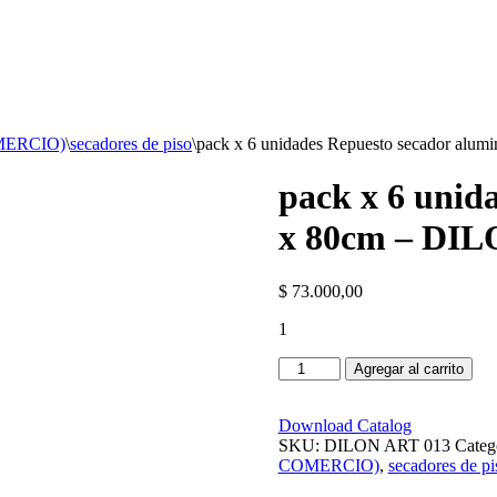
MERCIO)
\
secadores de piso
\
pack x 6 unidades Repuesto secador alu
pack x 6 unid
x 80cm – DIL
$
73.000,00
1
pack
Agregar al carrito
x
6
unidades
Download Catalog
Repuesto
SKU:
DILON ART 013
Categ
secador
COMERCIO)
,
secadores de pi
aluminio