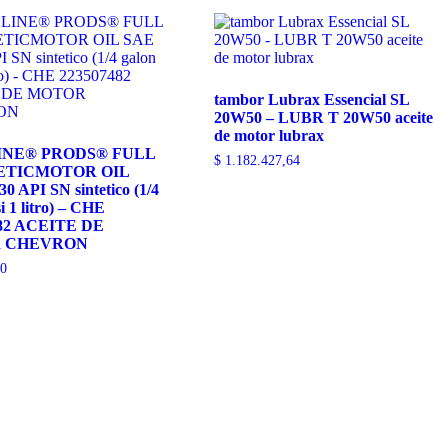
tambor Lubrax Essencial SL
20W50 – LUBR T 20W50 aceite
de motor lubrax
INE® PRODS® FULL
$
1.182.427,64
ETICMOTOR OIL
 API SN sintetico (1/4
i 1 litro) – CHE
82 ACEITE DE
 CHEVRON
0