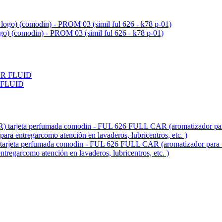
ogo) (comodin) - PROM 03 (simil ful 626 - k78 p-01)
 FLUID
fumada comodin - FUL 626 FULL CAR (aromatizador para tablero 
entregarcomo atención en lavaderos, lubricentros, etc. )