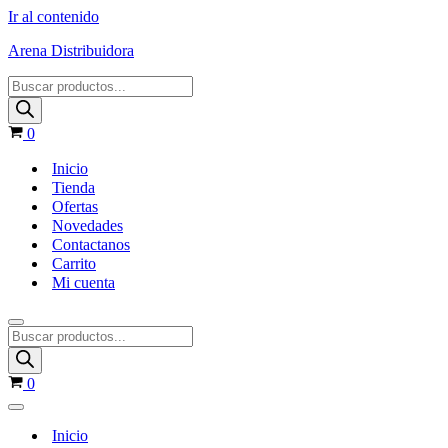
Ir al contenido
Arena Distribuidora
Products
search
Carrito
0
Inicio
Tienda
Ofertas
Novedades
Contactanos
Carrito
Mi cuenta
Menú
Products
de
search
navegación
Carrito
0
Menú
de
Inicio
navegación