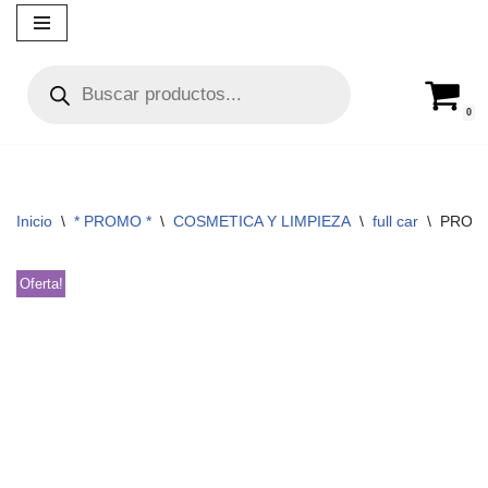
Ir
al
contenido
0
Inicio
\
* PROMO *
\
COSMETICA Y LIMPIEZA
\
full car
\
PROMO 
Oferta!