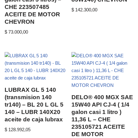
CHE 223507485
$
142.300,00
ACEITE DE MOTOR
CHEVRON
$
73.000,00
LUBRAX GL 5 140
(transmision 140
DELO® 400 MGX SAE
tr140) – BL 20 L GL 5
15W40 API CJ-4 ( 1/4
140 – LUBR 140X20
galon casi 1 litro )
aceite de caja lubrax
11,36 L – CHE
235105721 ACEITE
$
128.992,05
DE MOTOR