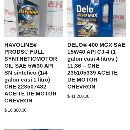
HAVOLINE®
DELO® 400 MGX SAE
PRODS® FULL
15W40 API CJ-4 (1
SYNTHETICMOTOR
galon casi 4 litros )
OIL SAE 5W30 API
11,36 – CHE
SN sintetico (1/4
235105339 ACEITE
galon casi 1 litro) –
DE MOTOR
CHE 223507482
CHEVRON
ACEITE DE MOTOR
$
41.200,00
CHEVRON
$
16.300,00