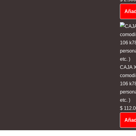
Añadi
CAJA X
comodin
106 k78
persona
etc. )
$
112.0
Añadi