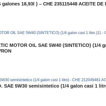
galones 18,93l ) – CHE 235115448 ACEITE 
MOTOR OIL SAE 5W40 (SINTETICO) (1/4 galon
EVRON
E 5W30 semisintetico (1/4 galon casi 1 lit