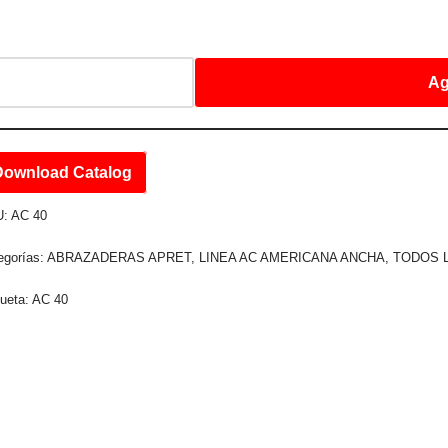
Ag
Download Catalog
U:
AC 40
egorías:
ABRAZADERAS APRET
,
LINEA AC AMERICANA ANCHA
,
TODOS 
queta:
AC 40