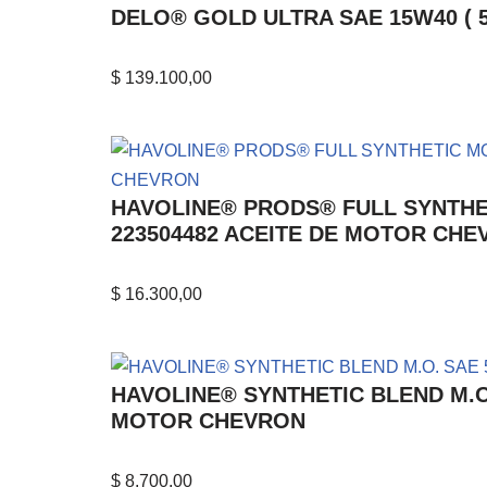
DELO® GOLD ULTRA SAE 15W40 ( 5 
$
139.100,00
HAVOLINE® PRODS® FULL SYNTHETIC 
223504482 ACEITE DE MOTOR CH
$
16.300,00
HAVOLINE® SYNTHETIC BLEND M.O. SA
MOTOR CHEVRON
$
8.700,00