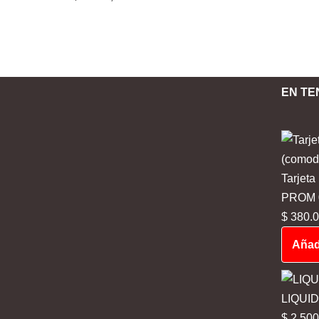
EN TE
Tarjeta
PROM 03
$
380.0
Añadi
LIQUI
$
2.500