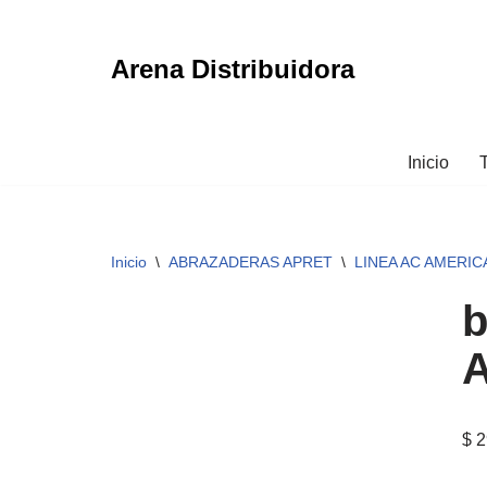
Ir
Arena Distribuidora
al
contenido
Inicio
Inicio
\
ABRAZADERAS APRET
\
LINEA AC AMERI
b
$
2