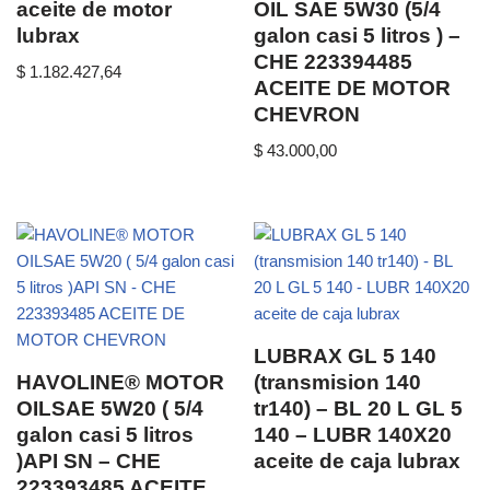
aceite de motor
OIL SAE 5W30 (5/4
lubrax
galon casi 5 litros ) –
CHE 223394485
$
1.182.427,64
ACEITE DE MOTOR
CHEVRON
$
43.000,00
LUBRAX GL 5 140
HAVOLINE® MOTOR
(transmision 140
OILSAE 5W20 ( 5/4
tr140) – BL 20 L GL 5
galon casi 5 litros
140 – LUBR 140X20
)API SN – CHE
aceite de caja lubrax
223393485 ACEITE