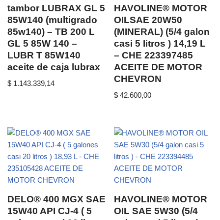
tambor LUBRAX GL 5
HAVOLINE® MOTOR
85W140 (multigrado
OILSAE 20W50
85w140) – TB 200 L
(MINERAL) (5/4 galon
GL 5 85W 140 –
casi 5 litros ) 14,19 L
LUBR T 85W140
– CHE 223397485
aceite de caja lubrax
ACEITE DE MOTOR
CHEVRON
$
1.143.339,14
$
42.600,00
DELO® 400 MGX SAE
HAVOLINE® MOTOR
15W40 API CJ-4 ( 5
OIL SAE 5W30 (5/4