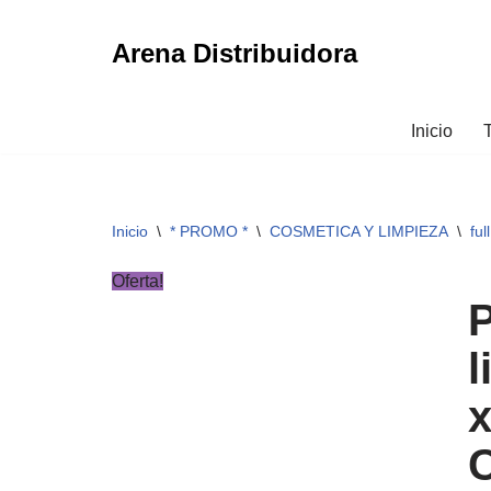
Arena Distribuidora
Ir
al
contenido
Inicio
Inicio
\
* PROMO *
\
COSMETICA Y LIMPIEZA
\
ful
Oferta!
l
x
C