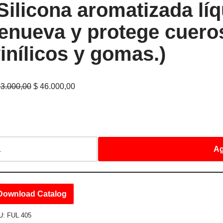
Silicona aromatizada líq
enueva y protege cueros
inílicos y gomas.)
3.000,00
$
46.000,00
Ag
Download Catalog
U:
FUL 405