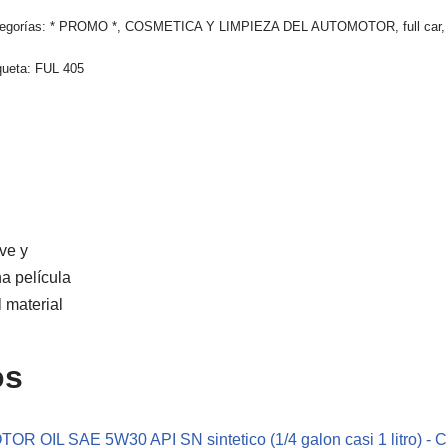
egorías:
* PROMO *
,
COSMETICA Y LIMPIEZA DEL AUTOMOTOR
,
full car
queta:
FUL 405
ive y
na película
l material
os