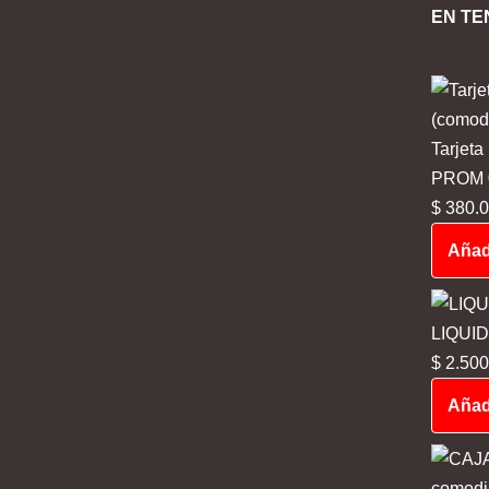
EN TE
Tarjeta
PROM 03
$
380.0
Añadi
LIQUI
$
2.500
Añadi