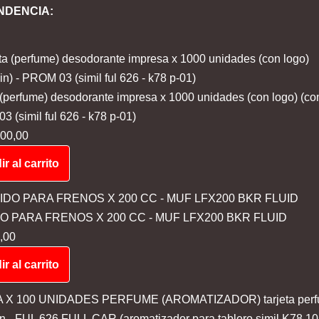
NDENCIA:
 (perfume) desodorante impresa x 1000 unidades (con logo) (co
 (simil ful 626 - k78 p-01)
00,00
r al carrito
DO PARA FRENOS X 200 CC - MUF LFX200 BKR FLUID
,00
r al carrito