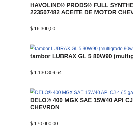
HAVOLINE® PRODS® FULL SYNTHETICM
223507482 ACEITE DE MOTOR CH
$
16.300,00
tambor LUBRAX GL 5 80W90 (multigr
$
1.130.309,64
DELO® 400 MGX SAE 15W40 API CJ-4 
CHEVRON
$
170.000,00