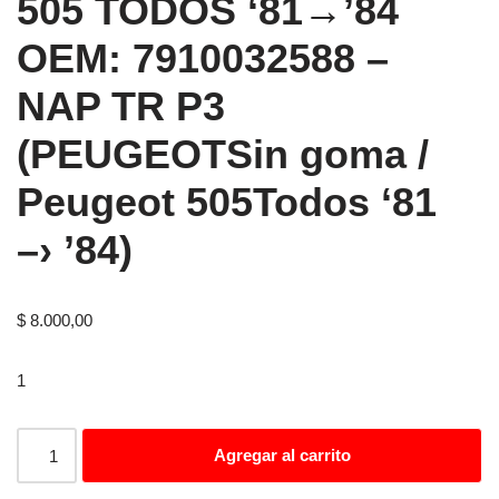
505 TODOS ‘81→’84
OEM: 7910032588 –
NAP TR P3
(PEUGEOTSin goma /
Peugeot 505Todos ‘81
–› ’84)
$
8.000,00
1
Agregar al carrito