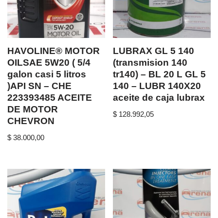
HAVOLINE® MOTOR
LUBRAX GL 5 140
OILSAE 5W20 ( 5/4
(transmision 140
galon casi 5 litros
tr140) – BL 20 L GL 5
)API SN – CHE
140 – LUBR 140X20
223393485 ACEITE
aceite de caja lubrax
DE MOTOR
$
128.992,05
CHEVRON
$
38.000,00