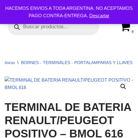
HACEMOS ENVIOS A TODA ARGENTINA. NO ACEPTAMOS
PAGO CONTRA-ENTREGA.
Descartar
Ir
al
contenido
0
Inicio
\
BORNES - TERMINALES - PORTALAMPARAS Y LLAVES
\
TERMINAL DE BATERIA
RENAULT/PEUGEOT
POSITIVO – BMOL 616