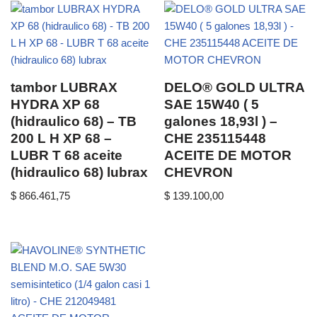
tambor LUBRAX
DELO® GOLD ULTRA
HYDRA XP 68
SAE 15W40 ( 5
(hidraulico 68) – TB
galones 18,93l ) –
200 L H XP 68 –
CHE 235115448
LUBR T 68 aceite
ACEITE DE MOTOR
(hidraulico 68) lubrax
CHEVRON
$
866.461,75
$
139.100,00