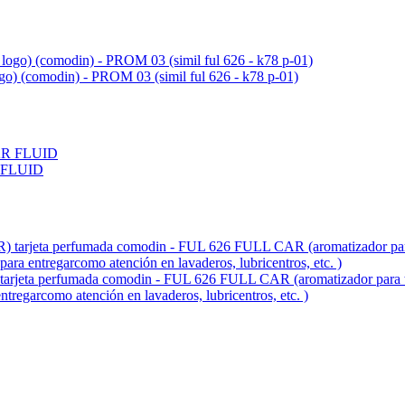
ogo) (comodin) - PROM 03 (simil ful 626 - k78 p-01)
 FLUID
fumada comodin - FUL 626 FULL CAR (aromatizador para tablero 
entregarcomo atención en lavaderos, lubricentros, etc. )