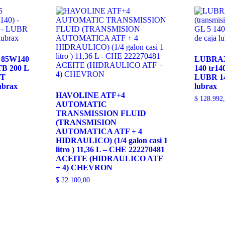
 85W140
LUBRAX 
TB 200 L
140 tr14
 T
LUBR 140
ubrax
lubrax
HAVOLINE ATF+4
$
128.992
AUTOMATIC
TRANSMISSION FLUID
(TRANSMISION
AUTOMATICA ATF + 4
HIDRAULICO) (1/4 galon casi 1
litro ) 11,36 L – CHE 222270481
ACEITE (HIDRAULICO ATF
+ 4) CHEVRON
$
22.100,00