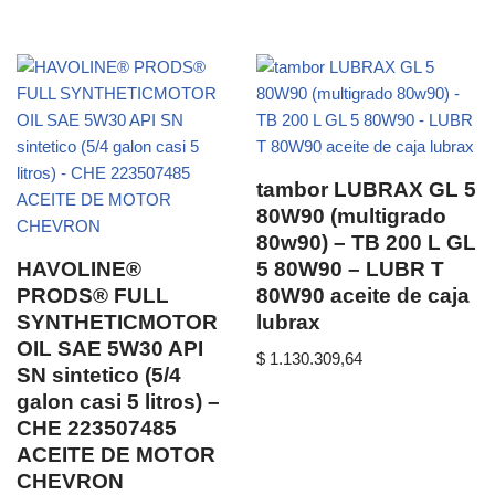
tambor LUBRAX GL 5
80W90 (multigrado
80w90) – TB 200 L GL
HAVOLINE®
5 80W90 – LUBR T
PRODS® FULL
80W90 aceite de caja
SYNTHETICMOTOR
lubrax
OIL SAE 5W30 API
$
1.130.309,64
SN sintetico (5/4
galon casi 5 litros) –
CHE 223507485
ACEITE DE MOTOR
CHEVRON