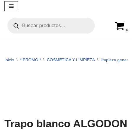
Ir
al
contenido
0
Inicio
\
* PROMO *
\
COSMETICA Y LIMPIEZA
\
limpieza general
Trapo blanco ALGODON