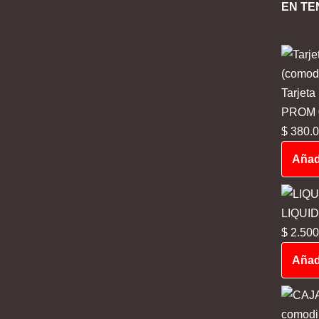
EN TE
Tarjeta
PROM 03
$
380.0
Añadi
LIQUI
$
2.500
Añadi