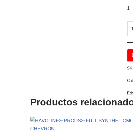
1
SK
Cat
Eti
Productos relacionad