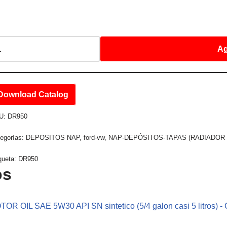
Ag
Download Catalog
U:
DR950
egorías:
DEPOSITOS NAP
,
ford-vw
,
NAP-DEPÓSITOS-TAPAS (RADIADOR -
queta:
DR950
os