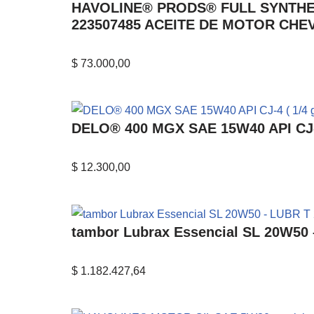
HAVOLINE® PRODS® FULL SYNTHETICM
223507485 ACEITE DE MOTOR CH
$
73.000,00
DELO® 400 MGX SAE 15W40 API CJ-4
$
12.300,00
tambor Lubrax Essencial SL 20W50 
$
1.182.427,64