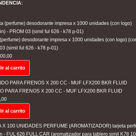
NDENCIA:
 (perfume) desodorante impresa x 1000 unidades (con logo) (co
 (simil ful 626 - k78 p-01)
00,00
r al carrito
DO PARA FRENOS X 200 CC - MUF LFX200 BKR FLUID
,00
r al carrito