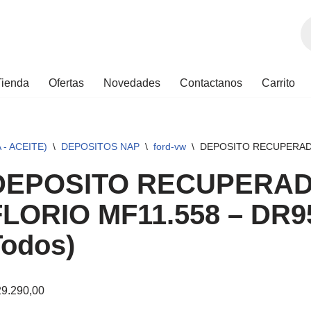
Tienda
Ofertas
Novedades
Contactanos
Carrito
- ACEITE)
\
DEPOSITOS NAP
\
ford-vw
\
DEPOSITO RECUPERADO
DEPOSITO RECUPERA
FLORIO MF11.558 – DR9
Todos)
9.290,00