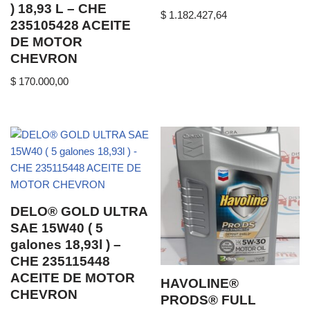
) 18,93 L – CHE
$
1.182.427,64
235105428 ACEITE
DE MOTOR
CHEVRON
$
170.000,00
DELO® GOLD ULTRA
SAE 15W40 ( 5
galones 18,93l ) –
CHE 235115448
ACEITE DE MOTOR
HAVOLINE®
CHEVRON
PRODS® FULL