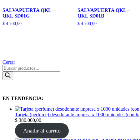
SALVAPUERTA QKL –
SALVAPUERTA QKL –
QKL SD01G
QKL SD01B
$
4.700,00
$
4.700,00
Cerrar
EN TENDENCIA:
Tarjeta (perfume) desodorante impresa x 1000 unidades (con l
$
380.000,00
Añadir al carrito