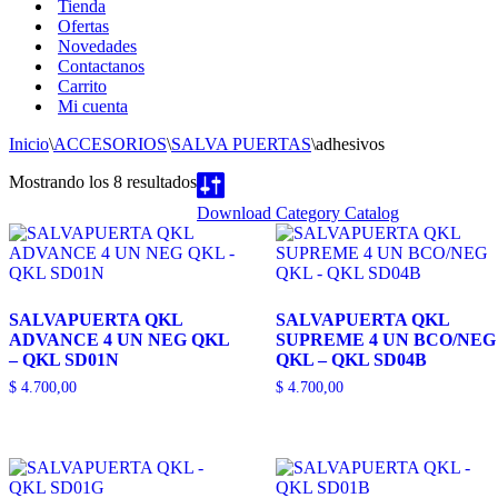
Tienda
Ofertas
Novedades
Contactanos
Carrito
Mi cuenta
Inicio
\
ACCESORIOS
\
SALVA PUERTAS
\
adhesivos
Mostrando los 8 resultados
Download Category Catalog
SALVAPUERTA QKL
SALVAPUERTA QKL
ADVANCE 4 UN NEG QKL
SUPREME 4 UN BCO/NEG
– QKL SD01N
QKL – QKL SD04B
$
4.700,00
$
4.700,00