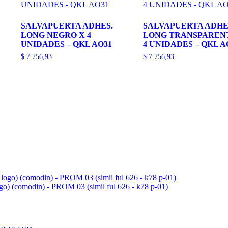
SALVAPUERTA ADHES.
SALVAPUERTA ADHE
LONG NEGRO X 4
LONG TRANSPAREN
UNIDADES – QKL AO31
4 UNIDADES – QKL A
$
7.756,93
$
7.756,93
ogo) (comodin) - PROM 03 (simil ful 626 - k78 p-01)