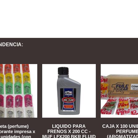
NDENCIA:
jeta (perfume)
LIQUIDO PARA
CAJA X 100 UN
rante impresa x
FRENOS X 200 CC -
PERFUM
 unidades (con
MUF LFX200 BKR FLUID
(AROMATIZA