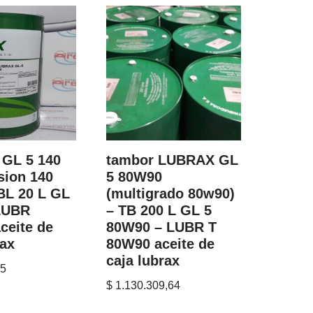
GL 5 140
tambor LUBRAX GL
sion 140
5 80W90
 BL 20 L GL
(multigrado 80w90)
 LUBR
– TB 200 L GL 5
ceite de
80W90 – LUBR T
rax
80W90 aceite de
caja lubrax
05
$
1.130.309,64