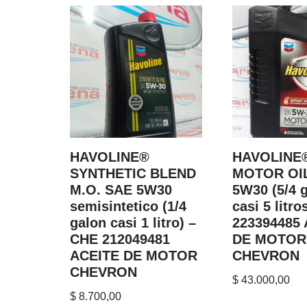
HAVOLINE®
HAVOLINE
SYNTHETIC BLEND
MOTOR OI
M.O. SAE 5W30
5W30 (5/4 
semisintetico (1/4
casi 5 litro
galon casi 1 litro) –
223394485
CHE 212049481
DE MOTOR
ACEITE DE MOTOR
CHEVRON
CHEVRON
$
43.000,00
$
8.700,00