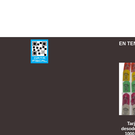
EN TE
Tar
desodo
1000