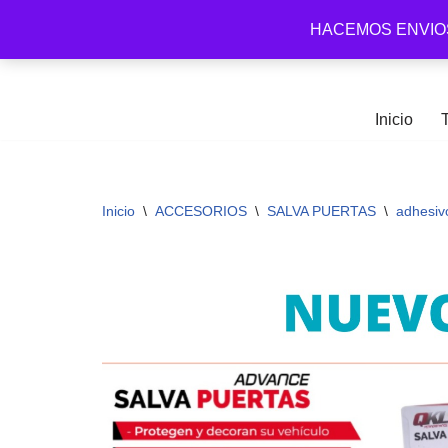
HACEMOS ENVIO
Arena Distribuidora
Ir
al
contenido
Inicio
Inicio
\
ACCESORIOS
\
SALVA PUERTAS
\
adhesiv