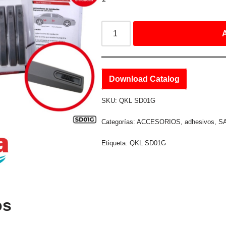
A
Download Catalog
SKU:
QKL SD01G
Categorías:
ACCESORIOS
,
adhesivos
,
S
Etiqueta:
QKL SD01G
os