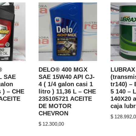
®
DELO® 400 MGX
LUBRAX 
L SAE
SAE 15W40 API CJ-
(transmi
galon
4 ( 1/4 galon casi 1
tr140) –
s ) – CHE
litro ) 11,36 L – CHE
5 140 –
 ACEITE
235105721 ACEITE
140X20 a
DE MOTOR
caja lub
CHEVRON
$
128.992,
$
12.300,00