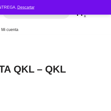
NTREGA.
Descartar
0
Mi cuenta
A QKL – QKL