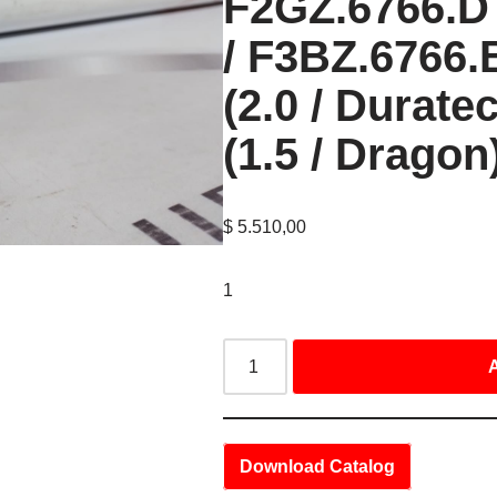
F2GZ.6766.D
/ F3BZ.6766.
(2.0 / Durate
(1.5 / Dragon
$
5.510,00
1
A
Download Catalog