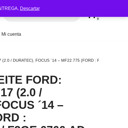
NTREGA.
Descartar
0
Mi cuenta
0 / DURATEC), FOCUS ´14 – MF22.775 (FORD : F2GZ.6766.D / F2GE.67
EITE FORD:
7 (2.0 /
OCUS ´14 –
ORD :