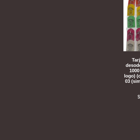
Tar
desodo
1000
logo) 
03 (sim
$