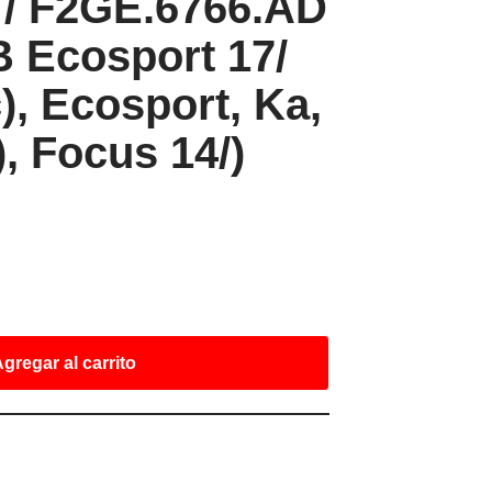
 / F2GE.6766.AD
B Ecosport 17/
c), Ecosport, Ka,
), Focus 14/)
gregar al carrito