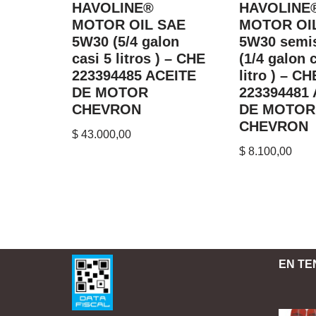
HAVOLINE®
HAVOLINE
MOTOR OIL SAE
MOTOR OI
5W30 (5/4 galon
5W30 semis
casi 5 litros ) – CHE
(1/4 galon 
223394485 ACEITE
litro ) – CH
DE MOTOR
223394481
CHEVRON
DE MOTOR
CHEVRON
$
43.000,00
$
8.100,00
EN TE