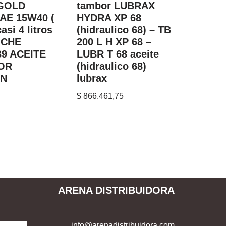
GOLD
tambor LUBRAX
AE 15W40 (
HYDRA XP 68
asi 4 litros
(hidraulico 68) – TB
– CHE
200 L H XP 68 –
39 ACEITE
LUBR T 68 aceite
OR
(hidraulico 68)
N
lubrax
$
866.461,75
ARENA DISTRIBUIDORA
info@arenadistribuidora.com