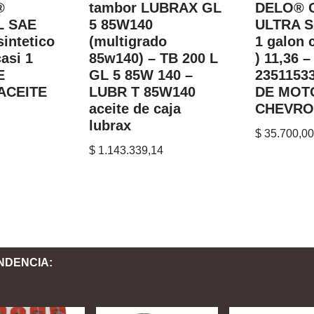
®
tambor LUBRAX GL
DELO® 
L SAE
5 85W140
ULTRA S
intetico
(multigrado
1 galon c
casi 1
85w140) – TB 200 L
) 11,36 
E
GL 5 85W 140 –
2351153
 ACEITE
LUBR T 85W140
DE MOT
aceite de caja
CHEVRO
lubrax
$
35.700,00
$
1.143.339,14
NDENCIA: