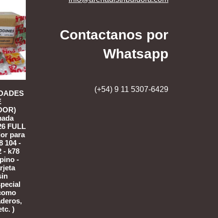
Contactanos por
Whatsapp
(+54) 9 11 5307-6429
IDADES
E
DOR)
mada
26 FULL
or para
8 104 -
 - k78
(pino -
rjeta
sin
special
rcomo
aderos,
tc. )