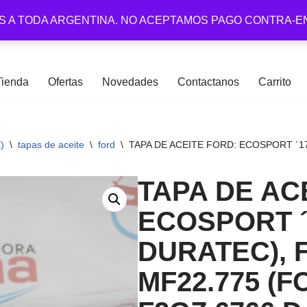
S A TODA ARGENTINA. NO ACEPTAMOS PAGO CONTRA-E
Tienda
Ofertas
Novedades
Contactanos
Carrito
)
\
tapas de aceite
\
ford
\
TAPA DE ACEITE FORD: ECOSPORT ´17 (2.
TAPA DE AC
ECOSPORT ´1
DURATEC), F
MF22.775 (F