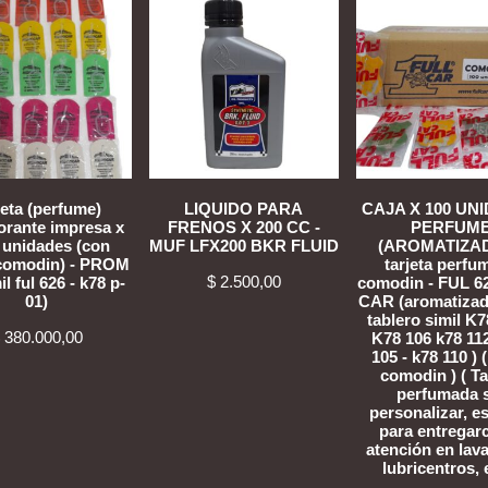
jeta (perfume)
LIQUIDO PARA
CAJA X 100 UN
rante impresa x
FRENOS X 200 CC -
PERFUM
 unidades (con
MUF LFX200 BKR FLUID
(AROMATIZA
(comodin) - PROM
tarjeta perfu
$
2.500,00
il ful 626 - k78 p-
comodin - FUL 6
01)
CAR (aromatizad
tablero simil K7
380.000,00
K78 106 k78 112
105 - k78 110 ) 
comodin ) ( Ta
perfumada 
personalizar, e
para entrega
atención en lav
lubricentros, e